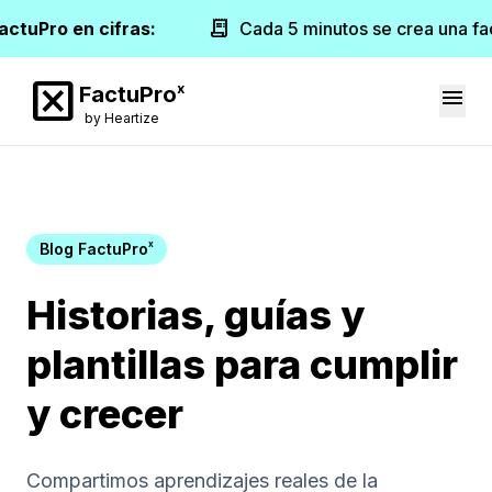
receipt_long
actuPro en cifras:
Cada 5 minutos se crea una fa
disabled_by_default
x
FactuPro
menu
by Heartize
x
Blog FactuPro
Historias, guías y
plantillas para cumplir
y crecer
Compartimos aprendizajes reales de la