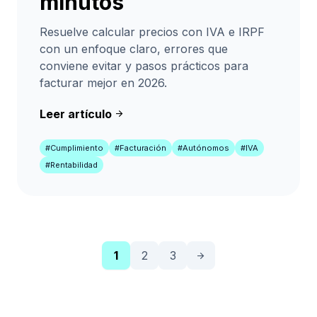
minutos
Resuelve calcular precios con IVA e IRPF
con un enfoque claro, errores que
conviene evitar y pasos prácticos para
facturar mejor en 2026.
Leer artículo
arrow_forward
#Cumplimiento
#Facturación
#Autónomos
#IVA
#Rentabilidad
1
2
3
arrow_forward