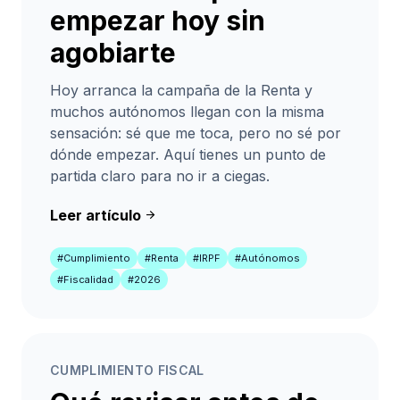
empezar hoy sin
agobiarte
Hoy arranca la campaña de la Renta y
muchos autónomos llegan con la misma
sensación: sé que me toca, pero no sé por
dónde empezar. Aquí tienes un punto de
partida claro para no ir a ciegas.
Leer artículo
arrow_forward
#Cumplimiento
#Renta
#IRPF
#Autónomos
#Fiscalidad
#2026
CUMPLIMIENTO FISCAL