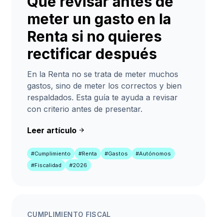
Qué revisar antes de
meter un gasto en la
Renta si no quieres
rectificar después
En la Renta no se trata de meter muchos
gastos, sino de meter los correctos y bien
respaldados. Esta guía te ayuda a revisar
con criterio antes de presentar.
Leer artículo
arrow_forward
#Cumplimiento
#Renta
#Gastos
#Autónomos
#Fiscalidad
#2026
CUMPLIMIENTO FISCAL