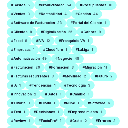
#Gastos
5
#Productividad
54
#Presupuestos
10
#Ventas
3
#Rentabilidad
4
#Gestión
44
#Software de Facturación
23
#Portal del Cliente
1
#Clientes
9
#Digitalización
25
#Cobros
9
#Excel
8
#IVA
12
#Franquicia IVA
1
#Empresas
1
#Cloudflare
1
#LaLiga
1
#Automatización
49
#Negocio
48
#Facturación
26
#Formación
3
#Migración
11
#Facturas recurrentes
3
#Movilidad
2
#Futuro
2
#IA
1
#Tendencias
1
#Tecnología
3
#Innovación
2
#Datos
1
#Cambio
1
#Tutorial
1
#Cloud
1
#Nube
1
#Software
6
#Test
1
#Decisiones
1
#Emprendimiento
1
#Review
1
#FactuProˣ
1
#Gratis
2
#Errores
2