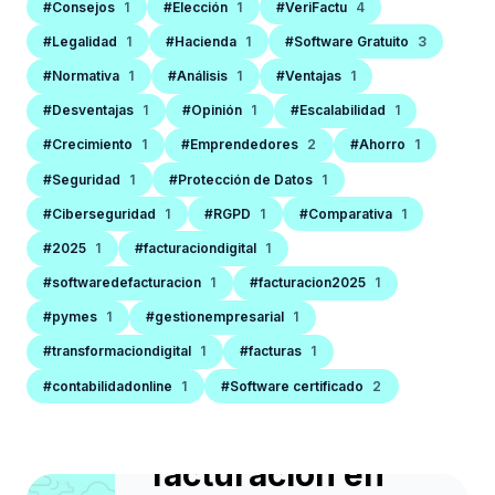
#Consejos
1
#Elección
1
#VeriFactu
4
#Legalidad
1
#Hacienda
1
#Software Gratuito
3
#Normativa
1
#Análisis
1
#Ventajas
1
#Desventajas
1
#Opinión
1
#Escalabilidad
1
#Crecimiento
1
#Emprendedores
2
#Ahorro
1
#Seguridad
1
#Protección de Datos
1
#Ciberseguridad
1
#RGPD
1
#Comparativa
1
#2025
1
#facturaciondigital
1
SOFTWARE DE FACTURACIÓN
#softwaredefacturacion
1
#facturacion2025
1
Las 10 señales de
#pymes
1
#gestionempresarial
1
que tu negocio
#transformaciondigital
1
#facturas
1
necesita cambiar
#contabilidadonline
1
#Software certificado
2
de software de
facturación en