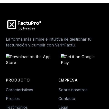
disabled_by_default
x
FactuPro
by Heartize
La forma más simple e intuitiva de gestionar tu
facturación y cumplir con Veri*Factu.
PRODUCTO
EMPRESA
Características
Sobre nosotros
Precios
Contacto
Testimonios
Legal