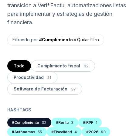
transición a Veri*Factu, automatizaciones listas
para implementar y estrategias de gestión
financiera.
Filtrando por
#Cumplimiento
Quitar filtro
close
Todo
Cumplimiento fiscal
32
Productividad
51
Software de Facturación
37
HASHTAGS
#Cumplimiento
32
#Renta
3
#IRPF
1
#Autónomos
55
#Fiscalidad
4
#2026
93