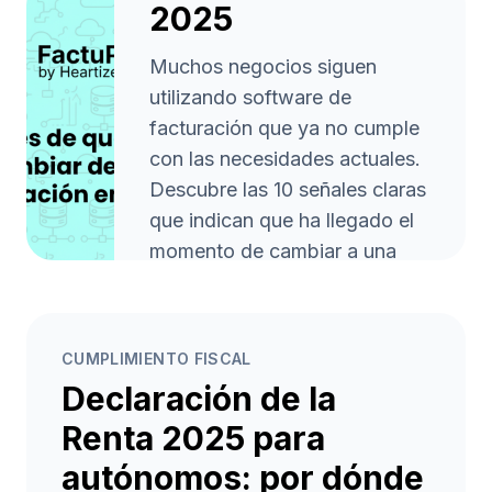
2025
Muchos negocios siguen
utilizando software de
facturación que ya no cumple
con las necesidades actuales.
Descubre las 10 señales claras
que indican que ha llegado el
momento de cambiar a una
herramienta moderna como
FactuProˣ y prepárate para
trabajar más rápido, con
CUMPLIMIENTO FISCAL
menos errores y cumpliendo la
Declaración de la
normativa Veri*Factu.
Renta 2025 para
Leer artículo
arrow_forward
autónomos: por dónde