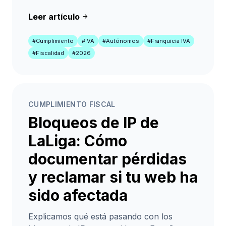
Leer artículo
arrow_forward
#Cumplimiento
#IVA
#Autónomos
#Franquicia IVA
#Fiscalidad
#2026
CUMPLIMIENTO FISCAL
Bloqueos de IP de
LaLiga: Cómo
documentar pérdidas
y reclamar si tu web ha
sido afectada
Explicamos qué está pasando con los