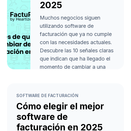
2025
Muchos negocios siguen
utilizando software de
facturación que ya no cumple
con las necesidades actuales.
Descubre las 10 señales claras
que indican que ha llegado el
momento de cambiar a una
herramienta moderna como
FactuProˣ y prepárate para
trabajar más rápido, con
SOFTWARE DE FACTURACIÓN
menos errores y cumpliendo la
Cómo elegir el mejor
normativa Veri*Factu.
software de
Leer artículo
arrow_forward
facturación en 2025