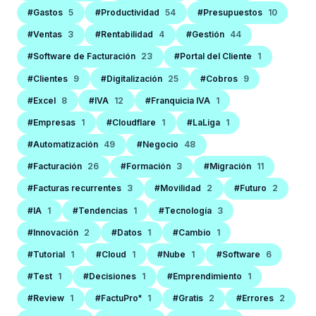
#Gastos
5
#Productividad
54
#Presupuestos
10
#Ventas
3
#Rentabilidad
4
#Gestión
44
#Software de Facturación
23
#Portal del Cliente
1
#Clientes
9
#Digitalización
25
#Cobros
9
#Excel
8
#IVA
12
#Franquicia IVA
1
#Empresas
1
#Cloudflare
1
#LaLiga
1
#Automatización
49
#Negocio
48
#Facturación
26
#Formación
3
#Migración
11
#Facturas recurrentes
3
#Movilidad
2
#Futuro
2
#IA
1
#Tendencias
1
#Tecnología
3
#Innovación
2
#Datos
1
#Cambio
1
#Tutorial
1
#Cloud
1
#Nube
1
#Software
6
#Test
1
#Decisiones
1
#Emprendimiento
1
#Review
1
#FactuProˣ
1
#Gratis
2
#Errores
2