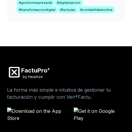
#gestionempresarial
#digitalizacion
#transformaciondigital
#facturas
#contabilidadonline
disabled_by_default
x
FactuPro
by Heartize
La forma más simple e intuitiva de gestionar tu
facturación y cumplir con Veri*Factu.