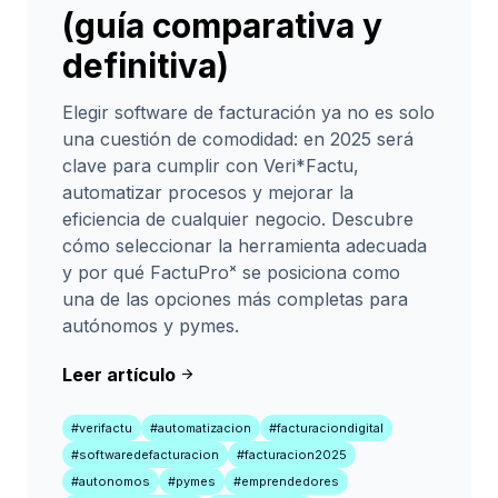
(guía comparativa y
definitiva)
Elegir software de facturación ya no es solo
una cuestión de comodidad: en 2025 será
clave para cumplir con Veri*Factu,
automatizar procesos y mejorar la
eficiencia de cualquier negocio. Descubre
cómo seleccionar la herramienta adecuada
y por qué FactuProˣ se posiciona como
una de las opciones más completas para
autónomos y pymes.
Leer artículo
arrow_forward
#verifactu
#automatizacion
#facturaciondigital
#softwaredefacturacion
#facturacion2025
#autonomos
#pymes
#emprendedores