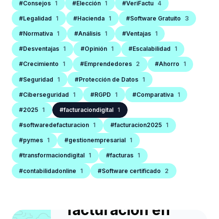
#Consejos
1
#Elección
1
#VeriFactu
4
#Legalidad
1
#Hacienda
1
#Software Gratuito
3
#Normativa
1
#Análisis
1
#Ventajas
1
#Desventajas
1
#Opinión
1
#Escalabilidad
1
#Crecimiento
1
#Emprendedores
2
#Ahorro
1
#Seguridad
1
#Protección de Datos
1
#Ciberseguridad
1
#RGPD
1
#Comparativa
1
#2025
1
#facturaciondigital
1
SOFTWARE DE FACTURACIÓN
#softwaredefacturacion
1
#facturacion2025
1
Las 10 señales de
#pymes
1
#gestionempresarial
1
que tu negocio
#transformaciondigital
1
#facturas
1
necesita cambiar
#contabilidadonline
1
#Software certificado
2
de software de
facturación en