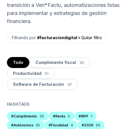
transición a Veri*Factu, automatizaciones listas
para implementar y estrategias de gestión
financiera.
Filtrando por
#facturaciondigital
Quitar filtro
close
Todo
Cumplimiento fiscal
32
Productividad
51
Software de Facturación
37
HASHTAGS
#Cumplimiento
32
#Renta
3
#IRPF
1
#Autónomos
55
#Fiscalidad
4
#2026
93