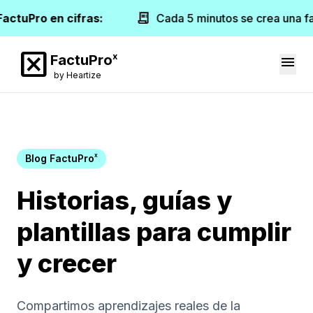
receipt_long
FactuPro en cifras:
Cada 5 minutos se crea una f
disabled_by_default
x
FactuPro
menu
by Heartize
x
Blog FactuPro
Historias, guías y
plantillas para cumplir
y crecer
Compartimos aprendizajes reales de la