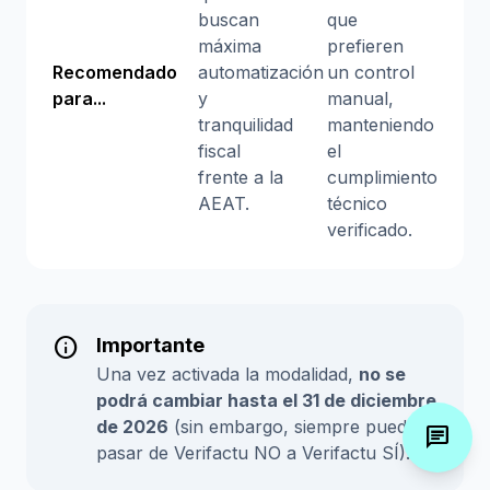
buscan
que
máxima
prefieren
Recomendado
automatización
un control
para...
y
manual,
tranquilidad
manteniendo
fiscal
el
frente a la
cumplimiento
AEAT.
técnico
verificado.
info
Importante
Una vez activada la modalidad,
no se
podrá cambiar hasta el 31 de diciembre
de 2026
(sin embargo, siempre puedes
chat
pasar de Verifactu NO a Verifactu SÍ).