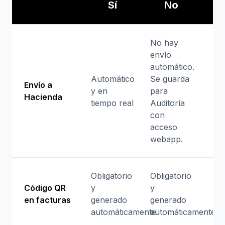
Sí
No
No hay
envío
automático.
Automático
Se guarda
Envío a
y en
para
Hacienda
tiempo real
Auditoría
con
acceso
webapp.
Obligatorio
Obligatorio
Código QR
y
y
en facturas
generado
generado
automáticamente
automáticamente