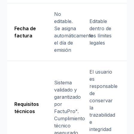
No
editable.
Editable
Fecha de
Se asigna
dentro de
factura
automáticamente
los límites
el día de
legales
emisión
El usuario
es
Sistema
responsable
validado y
de
garantizado
conservar
Requisitos
por
la
técnicos
FactuProˣ.
trazabilidad
Cumplimiento
e
técnico
integridad
asegurado.