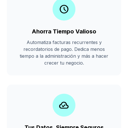
schedule
Ahorra Tiempo Valioso
Automatiza facturas recurrentes y
recordatorios de pago. Dedica menos
tiempo a la administración y más a hacer
crecer tu negocio.
cloud_done
Tus Datos, Siempre Seguros