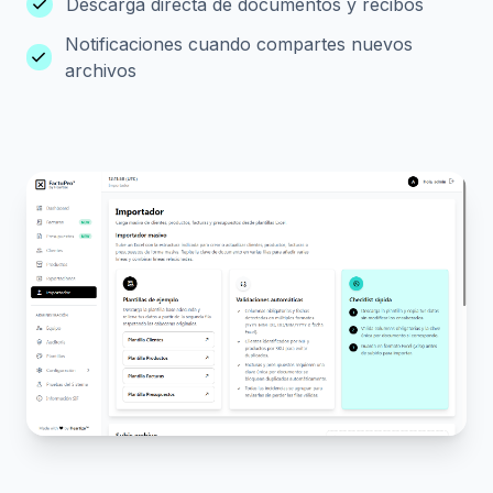
check
Descarga directa de documentos y recibos
Notificaciones cuando compartes nuevos
check
archivos