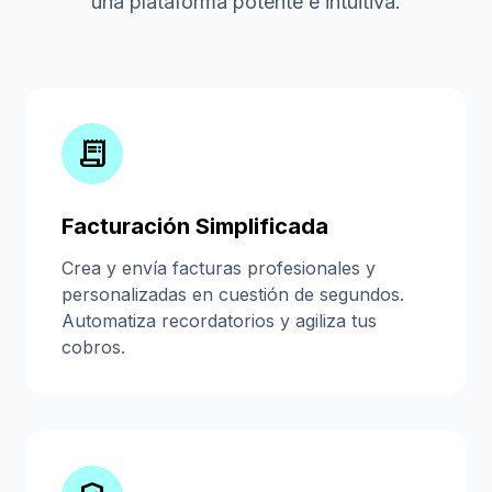
una plataforma potente e intuitiva.
receipt_long
Facturación Simplificada
Crea y envía facturas profesionales y
personalizadas en cuestión de segundos.
Automatiza recordatorios y agiliza tus
cobros.