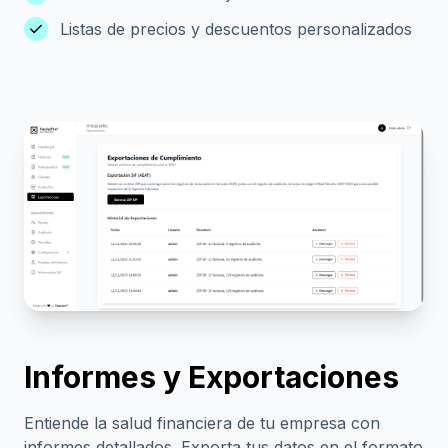
check
Listas de precios y descuentos personalizados
Informes y Exportaciones
Entiende la salud financiera de tu empresa con
informes detallados. Exporta tus datos en el formato