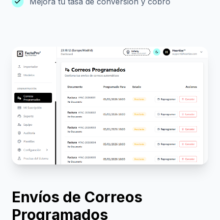
check
Mejora tu tasa de conversión y cobro
Envíos de Correos
Programados