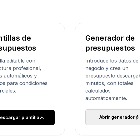
ntillas de
Generador de
supuestos
presupuestos
lla editable con
Introduce los datos de 
ctura profesional,
negocio y crea un
es automáticos y
presupuesto descarga
s para condiciones
minutos, con totales
ciales.
calculados
automáticamente.
bolt
download
Abrir generador
escargar plantilla