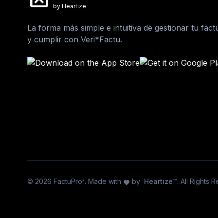
by Heartize
La forma más simple e intuitiva de gestionar tu fact
y cumplir con Veri*Factu.
© 2026 FactuPro
. Made with
by
Heartize™
. All Rights 
x
favorite