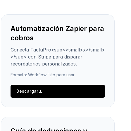
Automatización Zapier para
cobros
Conecta FactuPro<sup><small>x</small>
</sup> con Stripe para disparar
recordatorios personalizados.
Formato: Workflow listo para usar
Descargar
download
Guía de deducciones y