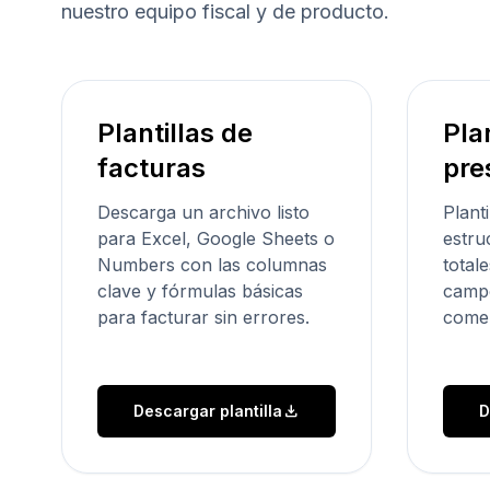
nuestro equipo fiscal y de producto.
Plantillas de
Pla
facturas
pre
Descarga un archivo listo
Planti
para Excel, Google Sheets o
estru
Numbers con las columnas
total
clave y fórmulas básicas
campo
para facturar sin errores.
comer
download
Descargar plantilla
D