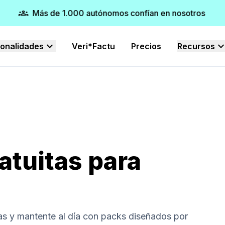
groups
Más de 1.000 autónomos confían en nosotros
expand_more
expand_mo
ionalidades
Veri*Factu
Precios
Recursos
atuitas para
vas y mantente al día con packs diseñados por