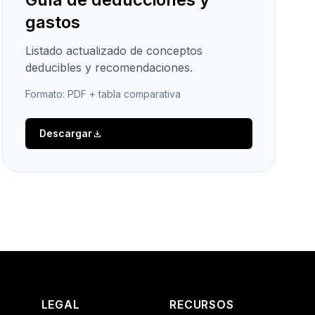
gastos
Listado actualizado de conceptos
deducibles y recomendaciones.
Formato: PDF + tabla comparativa
Descargar
download
LEGAL
RECURSOS