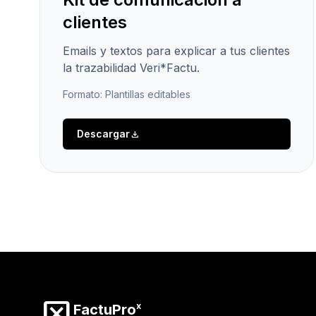
clientes
Emails y textos para explicar a tus clientes
la trazabilidad Veri*Factu.
Formato: Plantillas editables
Descargar
download
disabled_by_default
x
FactuPro