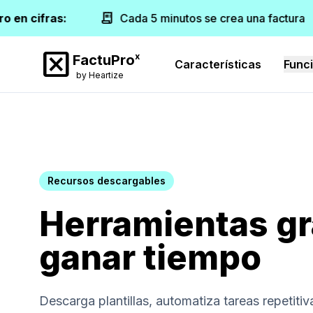
receipt_long
o en cifras:
Cada 5 minutos se crea una factura
disabled_by_default
x
FactuPro
Características
Func
by Heartize
Recursos descargables
Herramientas gr
ganar tiempo
Descarga plantillas, automatiza tareas repetiti