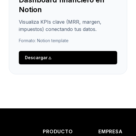
Notion
Visualiza KPIs clave (MRR, margen,
impuestos) conectando tus datos.
Formato: Notion template
Descargar
download
PRODUCTO
EMPRESA