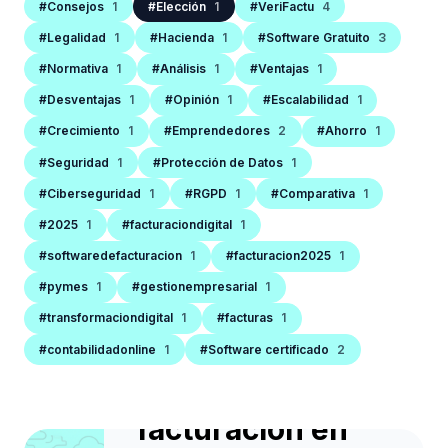
#Consejos
1
#Elección
1
#VeriFactu
4
#Legalidad
1
#Hacienda
1
#Software Gratuito
3
#Normativa
1
#Análisis
1
#Ventajas
1
#Desventajas
1
#Opinión
1
#Escalabilidad
1
#Crecimiento
1
#Emprendedores
2
#Ahorro
1
#Seguridad
1
#Protección de Datos
1
#Ciberseguridad
1
#RGPD
1
#Comparativa
1
#2025
1
#facturaciondigital
1
SOFTWARE DE FACTURACIÓN
#softwaredefacturacion
1
#facturacion2025
1
Las 10 señales de
#pymes
1
#gestionempresarial
1
que tu negocio
#transformaciondigital
1
#facturas
1
necesita cambiar
#contabilidadonline
1
#Software certificado
2
de software de
facturación en