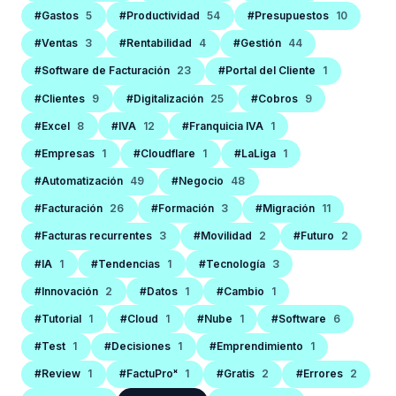
#Gastos
5
#Productividad
54
#Presupuestos
10
#Ventas
3
#Rentabilidad
4
#Gestión
44
#Software de Facturación
23
#Portal del Cliente
1
#Clientes
9
#Digitalización
25
#Cobros
9
#Excel
8
#IVA
12
#Franquicia IVA
1
#Empresas
1
#Cloudflare
1
#LaLiga
1
#Automatización
49
#Negocio
48
#Facturación
26
#Formación
3
#Migración
11
#Facturas recurrentes
3
#Movilidad
2
#Futuro
2
#IA
1
#Tendencias
1
#Tecnología
3
#Innovación
2
#Datos
1
#Cambio
1
#Tutorial
1
#Cloud
1
#Nube
1
#Software
6
#Test
1
#Decisiones
1
#Emprendimiento
1
#Review
1
#FactuProˣ
1
#Gratis
2
#Errores
2