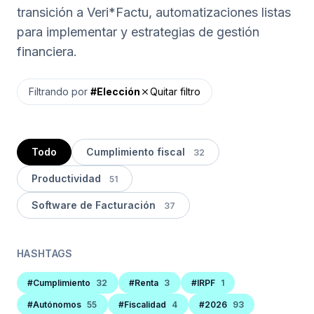
transición a Veri*Factu, automatizaciones listas
para implementar y estrategias de gestión
financiera.
Filtrando por
#Elección
Quitar filtro
close
Todo
Cumplimiento fiscal
32
Productividad
51
Software de Facturación
37
HASHTAGS
#Cumplimiento
32
#Renta
3
#IRPF
1
#Autónomos
55
#Fiscalidad
4
#2026
93