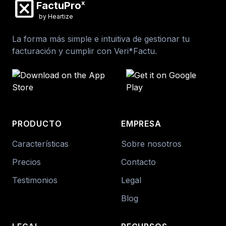
disabled_by_default
x
FactuPro
by Heartize
La forma más simple e intuitiva de gestionar tu
facturación y cumplir con Veri*Factu.
PRODUCTO
EMPRESA
Características
Sobre nosotros
Precios
Contacto
Testimonios
Legal
Blog