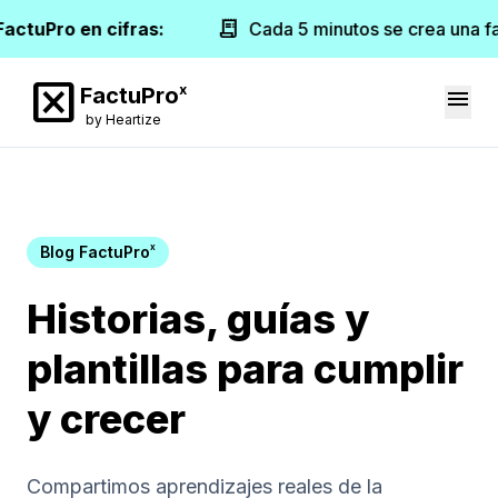
receipt_long
FactuPro en cifras:
Cada 5 minutos se crea una f
disabled_by_default
x
FactuPro
menu
by Heartize
x
Blog FactuPro
Historias, guías y
plantillas para cumplir
y crecer
Compartimos aprendizajes reales de la