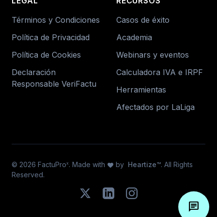
LEGAL
RECURSOS
Términos y Condiciones
Casos de éxito
Política de Privacidad
Academia
Política de Cookies
Webinars y eventos
Declaración
Calculadora IVA e IRPF
Responsable VeriFactu
Herramientas
Afectados por LaLiga
© 2026 FactuPro
. Made with
by
Heartize™
. All Rights
x
favorite
Reserved.
chat