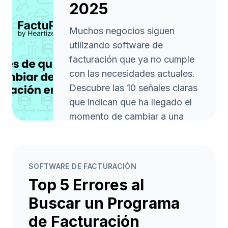
2025
Muchos negocios siguen
utilizando software de
facturación que ya no cumple
con las necesidades actuales.
Descubre las 10 señales claras
que indican que ha llegado el
momento de cambiar a una
herramienta moderna como
FactuProˣ y prepárate para
trabajar más rápido, con
SOFTWARE DE FACTURACIÓN
menos errores y cumpliendo la
Top 5 Errores al
normativa Veri*Factu.
Buscar un Programa
Leer artículo
arrow_forward
de Facturación