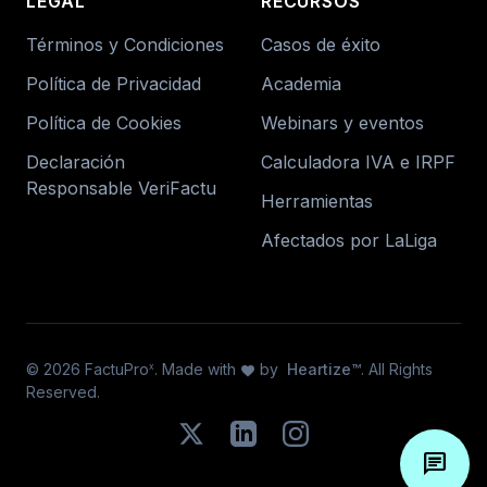
LEGAL
RECURSOS
Términos y Condiciones
Casos de éxito
Política de Privacidad
Academia
Política de Cookies
Webinars y eventos
Declaración
Calculadora IVA e IRPF
Responsable VeriFactu
Herramientas
Afectados por LaLiga
© 2026 FactuPro
. Made with
by
Heartize™
. All Rights
x
favorite
Reserved.
chat