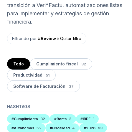
transición a Veri*Factu, automatizaciones listas
para implementar y estrategias de gestión
financiera.
Filtrando por
#Review
Quitar filtro
close
Todo
Cumplimiento fiscal
32
Productividad
51
Software de Facturación
37
HASHTAGS
#Cumplimiento
32
#Renta
3
#IRPF
1
#Autónomos
55
#Fiscalidad
4
#2026
93