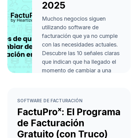
2025
Muchos negocios siguen
utilizando software de
facturación que ya no cumple
con las necesidades actuales.
Descubre las 10 señales claras
que indican que ha llegado el
momento de cambiar a una
herramienta moderna como
FactuProˣ y prepárate para
trabajar más rápido, con
SOFTWARE DE FACTURACIÓN
menos errores y cumpliendo la
FactuProˣ: El Programa
normativa Veri*Factu.
de Facturación
Leer artículo
arrow_forward
Gratuito (con Truco)