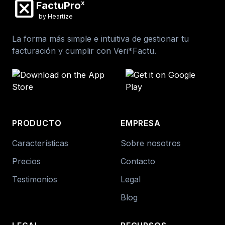
disabled_by_default
x
FactuPro
by Heartize
La forma más simple e intuitiva de gestionar tu
facturación y cumplir con Veri*Factu.
PRODUCTO
EMPRESA
Características
Sobre nosotros
Precios
Contacto
Testimonios
Legal
Blog