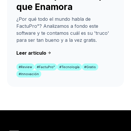
que Enamora
¿Por qué todo el mundo habla de
FactuProˣ? Analizamos a fondo este
software y te contamos cuál es su 'truco'
para ser tan bueno y a la vez gratis.
Leer artículo
arrow_forward
#Review
#FactuProˣ
#Tecnología
#Gratis
#Innovación