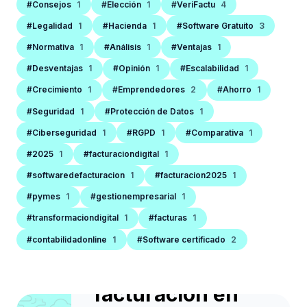
#Consejos
1
#Elección
1
#VeriFactu
4
#Legalidad
1
#Hacienda
1
#Software Gratuito
3
#Normativa
1
#Análisis
1
#Ventajas
1
#Desventajas
1
#Opinión
1
#Escalabilidad
1
#Crecimiento
1
#Emprendedores
2
#Ahorro
1
#Seguridad
1
#Protección de Datos
1
#Ciberseguridad
1
#RGPD
1
#Comparativa
1
#2025
1
#facturaciondigital
1
SOFTWARE DE FACTURACIÓN
#softwaredefacturacion
1
#facturacion2025
1
Las 10 señales de
#pymes
1
#gestionempresarial
1
que tu negocio
#transformaciondigital
1
#facturas
1
necesita cambiar
#contabilidadonline
1
#Software certificado
2
de software de
facturación en