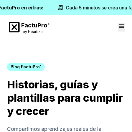
receipt_long
FactuPro en cifras:
Cada 5 minutos se crea una fa
disabled_by_default
x
FactuPro
menu
by Heartize
x
Blog FactuPro
Historias, guías y
plantillas para cumplir
y crecer
Compartimos aprendizajes reales de la