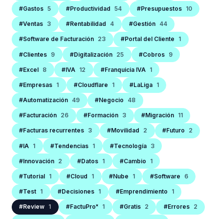
#Gastos
5
#Productividad
54
#Presupuestos
10
#Ventas
3
#Rentabilidad
4
#Gestión
44
#Software de Facturación
23
#Portal del Cliente
1
#Clientes
9
#Digitalización
25
#Cobros
9
#Excel
8
#IVA
12
#Franquicia IVA
1
#Empresas
1
#Cloudflare
1
#LaLiga
1
#Automatización
49
#Negocio
48
#Facturación
26
#Formación
3
#Migración
11
#Facturas recurrentes
3
#Movilidad
2
#Futuro
2
#IA
1
#Tendencias
1
#Tecnología
3
#Innovación
2
#Datos
1
#Cambio
1
#Tutorial
1
#Cloud
1
#Nube
1
#Software
6
#Test
1
#Decisiones
1
#Emprendimiento
1
#Review
1
#FactuProˣ
1
#Gratis
2
#Errores
2