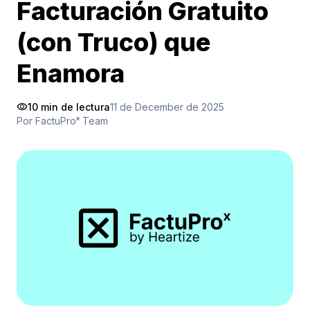
Facturación Gratuito
(con Truco) que
Enamora
visibility
10 min de lectura
11 de December de 2025
Por FactuProˣ Team