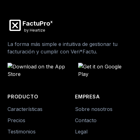
disabled_by_default
x
FactuPro
by Heartize
La forma más simple e intuitiva de gestionar tu
facturación y cumplir con Veri*Factu.
PRODUCTO
EMPRESA
Características
Sobre nosotros
Precios
Contacto
Testimonios
Legal