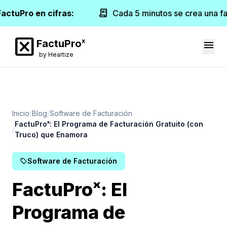
receipt_long
actuPro en cifras:
Cada 5 minutos se crea una fa
disabled_by_default
x
FactuPro
menu
by Heartize
Inicio
Blog
Software de Facturación
FactuProˣ: El Programa de Facturación Gratuito (con
Truco) que Enamora
Software de Facturación
sell
FactuProˣ: El
Programa de