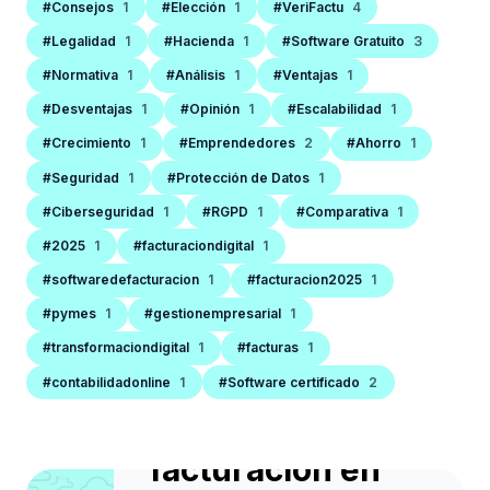
#Consejos
1
#Elección
1
#VeriFactu
4
#Legalidad
1
#Hacienda
1
#Software Gratuito
3
#Normativa
1
#Análisis
1
#Ventajas
1
#Desventajas
1
#Opinión
1
#Escalabilidad
1
#Crecimiento
1
#Emprendedores
2
#Ahorro
1
#Seguridad
1
#Protección de Datos
1
#Ciberseguridad
1
#RGPD
1
#Comparativa
1
#2025
1
#facturaciondigital
1
SOFTWARE DE FACTURACIÓN
#softwaredefacturacion
1
#facturacion2025
1
Las 10 señales de
#pymes
1
#gestionempresarial
1
que tu negocio
#transformaciondigital
1
#facturas
1
necesita cambiar
#contabilidadonline
1
#Software certificado
2
de software de
facturación en