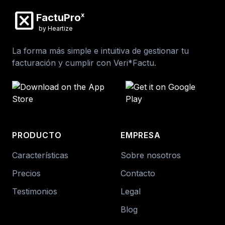
disabled_by_default
x
FactuPro
by Heartize
La forma más simple e intuitiva de gestionar tu
facturación y cumplir con Veri*Factu.
PRODUCTO
EMPRESA
Características
Sobre nosotros
Precios
Contacto
Testimonios
Legal
Blog