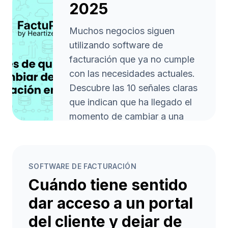
2025
Muchos negocios siguen
utilizando software de
facturación que ya no cumple
con las necesidades actuales.
Descubre las 10 señales claras
que indican que ha llegado el
momento de cambiar a una
herramienta moderna como
FactuProˣ y prepárate para
trabajar más rápido, con
SOFTWARE DE FACTURACIÓN
menos errores y cumpliendo la
Cuándo tiene sentido
normativa Veri*Factu.
dar acceso a un portal
Leer artículo
arrow_forward
del cliente y dejar de