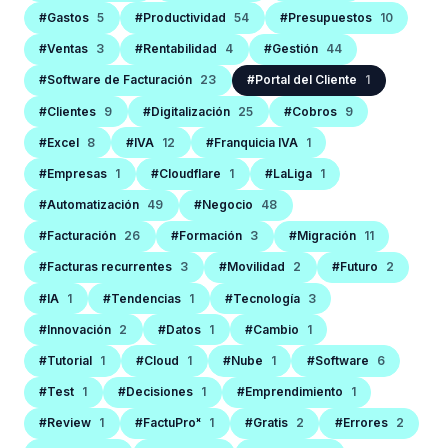
#Gastos
5
#Productividad
54
#Presupuestos
10
#Ventas
3
#Rentabilidad
4
#Gestión
44
#Software de Facturación
23
#Portal del Cliente
1
#Clientes
9
#Digitalización
25
#Cobros
9
#Excel
8
#IVA
12
#Franquicia IVA
1
#Empresas
1
#Cloudflare
1
#LaLiga
1
#Automatización
49
#Negocio
48
#Facturación
26
#Formación
3
#Migración
11
#Facturas recurrentes
3
#Movilidad
2
#Futuro
2
#IA
1
#Tendencias
1
#Tecnología
3
#Innovación
2
#Datos
1
#Cambio
1
#Tutorial
1
#Cloud
1
#Nube
1
#Software
6
#Test
1
#Decisiones
1
#Emprendimiento
1
#Review
1
#FactuProˣ
1
#Gratis
2
#Errores
2