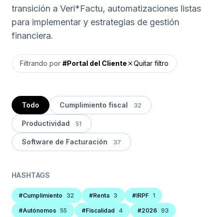
transición a Veri*Factu, automatizaciones listas
para implementar y estrategias de gestión
financiera.
Filtrando por
#Portal del Cliente
Quitar filtro
close
Todo
Cumplimiento fiscal
32
Productividad
51
Software de Facturación
37
HASHTAGS
#Cumplimiento
32
#Renta
3
#IRPF
1
#Autónomos
55
#Fiscalidad
4
#2026
93