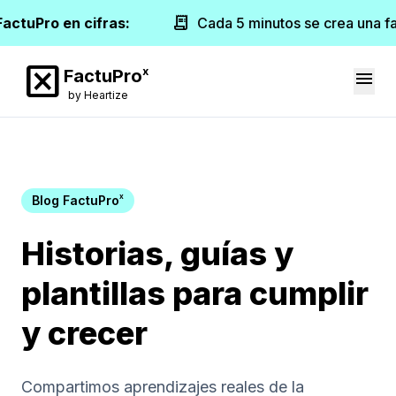
receipt_long
FactuPro en cifras:
Cada 5 minutos se crea una fa
disabled_by_default
x
FactuPro
menu
by Heartize
x
Blog FactuPro
Historias, guías y
plantillas para cumplir
y crecer
Compartimos aprendizajes reales de la