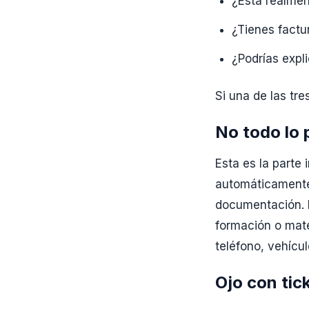
¿Está realmen
¿Tienes factur
¿Podrías expl
Si una de las tre
No todo lo 
Esta es la parte
automáticamente 
documentación. E
formación o mate
teléfono, vehícu
Ojo con tic