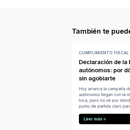
También te puede
CUMPLIMIENTO FISCAL
Declaración de la
autónomos: por d
sin agobiarte
Hoy arranca la campaña d
autónomos llegan con la 
toca, pero no sé por dónd
punto de partida claro para
Leer más
arrow_forward