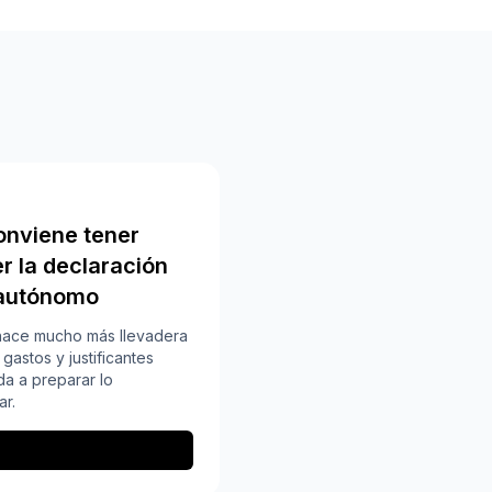
nviene tener
er la declaración
s autónomo
hace mucho más llevadera
gastos y justificantes
da a preparar lo
ar.