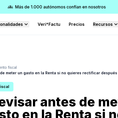
groups
verifie
Más de 1.000 autónomos confían en nosotros
expand_more
expand_mo
ionalidades
Veri*Factu
Precios
Recursos
nto fiscal
de meter un gasto en la Renta si no quieres rectificar después
iscal
evisar antes de me
sto en la Renta si 