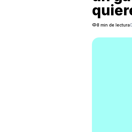
quier
visibility
8 min de lectura
0