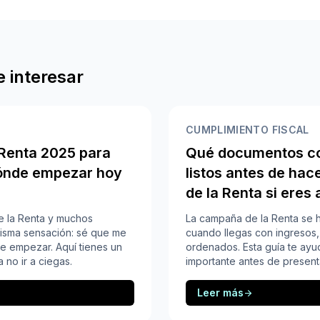
 interesar
CUMPLIMIENTO FISCAL
 Renta 2025 para
Qué documentos co
ónde empezar hoy
listos antes de hac
de la Renta si ere
e la Renta y muchos
La campaña de la Renta se 
misma sensación: sé que me
cuando llegas con ingresos, 
e empezar. Aquí tienes un
ordenados. Esta guía te ayu
 no ir a ciegas.
importante antes de present
Leer más
arrow_forward