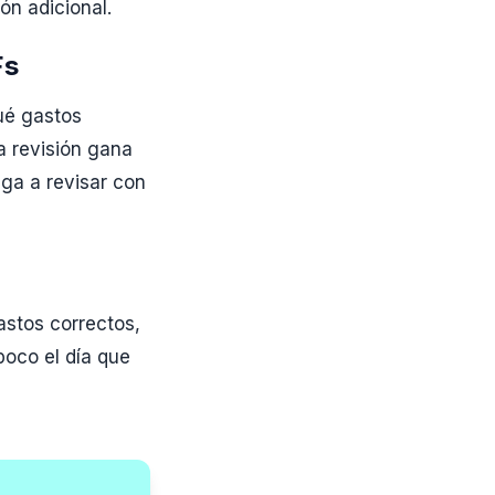
ón adicional.
Fs
ué gastos
a revisión gana
iga a revisar con
astos correctos,
poco el día que