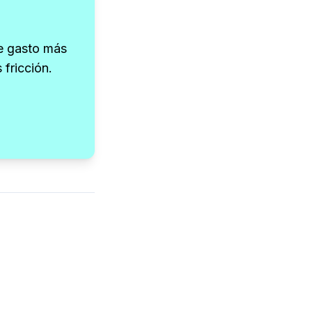
e gasto más
 fricción.