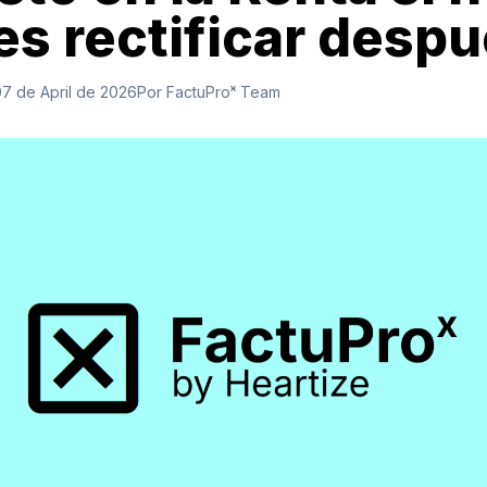
es rectificar desp
7 de April de 2026
Por FactuProˣ Team