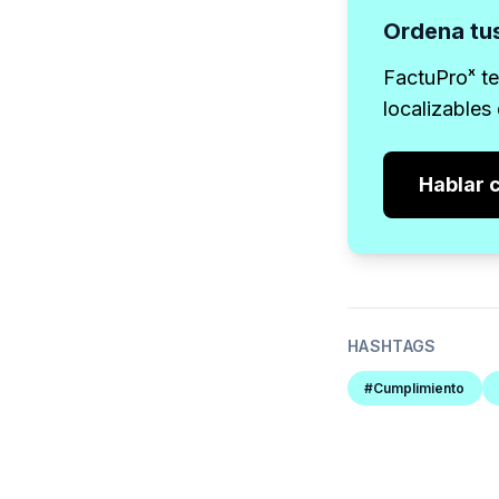
Ordena tus
FactuProˣ t
localizables
Hablar 
HASHTAGS
#Cumplimiento