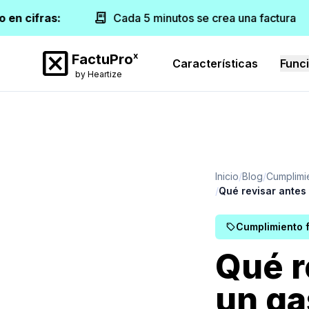
receipt_long
en cifras:
Cada 5 minutos se crea una factura
disabled_by_default
x
FactuPro
Características
Func
by Heartize
Inicio
Blog
Cumplimie
Qué revisar antes 
Cumplimiento f
sell
Qué r
un ga