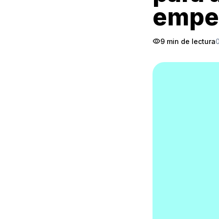
empez
visibility
9 min de lectura
0