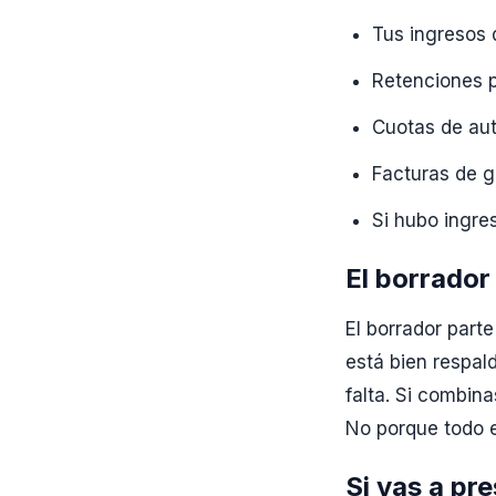
Tus ingresos d
Retenciones p
Cuotas de aut
Facturas de g
Si hubo ingre
El borrado
El borrador parte
está bien respa
falta. Si combin
No porque todo 
Si vas a pr