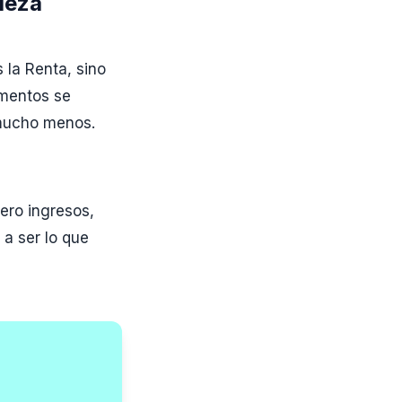
pieza
la Renta, sino
umentos se
 mucho menos.
ero ingresos,
 a ser lo que