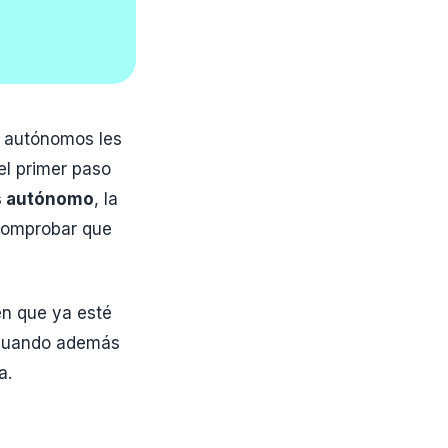
 autónomos les
el primer paso
es autónomo
, la
 comprobar que
 en que ya esté
Y cuando además
a.