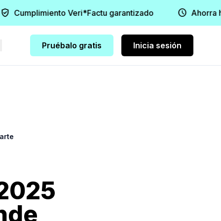
_user
schedule
Cumplimiento Veri*Factu garantizado
Ahorra ha
re
Pruébalo gratis
Inicia sesión
arte
 2025
nde