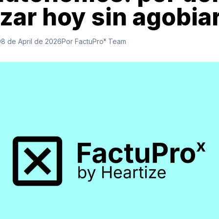
ar hoy sin agobia
8 de April de 2026
Por FactuProˣ Team