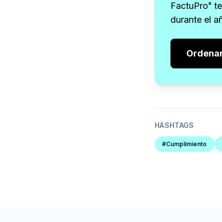
FactuProˣ t
durante el a
Ordenar
HASHTAGS
#Cumplimiento