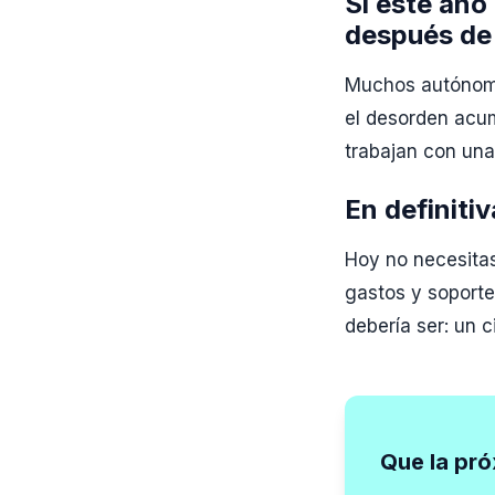
Si este año
después de
Muchos autónomo
el desorden acu
trabajan con un
En definitiv
Hoy no necesitas
gastos y soporte
debería ser: un c
Que la pró