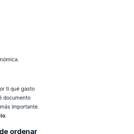
onómica.
or ti qué gasto
ué documento
a más importante.
olo
.
 de ordenar