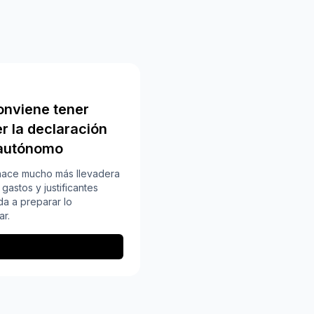
nviene tener
er la declaración
s autónomo
hace mucho más llevadera
gastos y justificantes
da a preparar lo
ar.