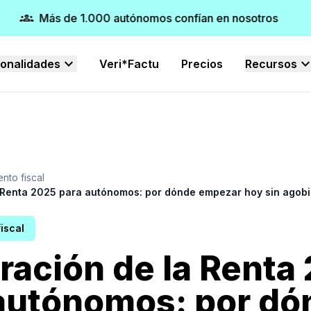
groups
verified
Más de 1.000 autónomos confían en nosotros
expand_more
expand_mo
ionalidades
Veri*Factu
Precios
Recursos
nto fiscal
 Renta 2025 para autónomos: por dónde empezar hoy sin agobi
iscal
ración de la Renta
autónomos: por dó