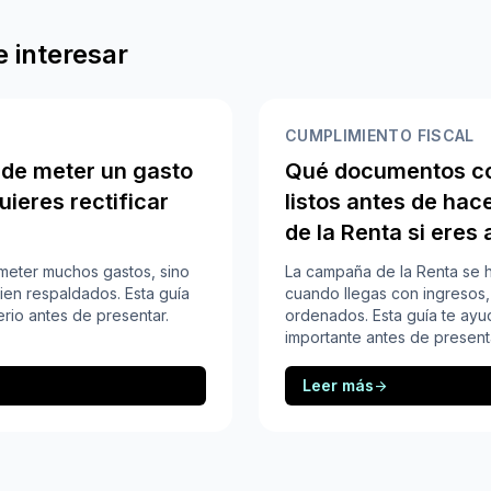
 interesar
CUMPLIMIENTO FISCAL
 de meter un gasto
Qué documentos co
uieres rectificar
listos antes de hac
de la Renta si ere
 meter muchos gastos, sino
La campaña de la Renta se 
ien respaldados. Esta guía
cuando llegas con ingresos, 
erio antes de presentar.
ordenados. Esta guía te ayu
importante antes de present
Leer más
arrow_forward