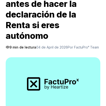
antes de hacer la
declaración de la
Renta si eres
autónomo
visibility
9 min de lectura
04 de April de 2026
Por FactuProˣ Team