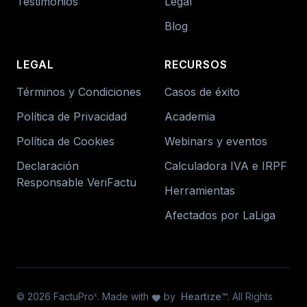
Testimonios
Legal
Blog
LEGAL
RECURSOS
Términos y Condiciones
Casos de éxito
Política de Privacidad
Academia
Política de Cookies
Webinars y eventos
Declaración
Calculadora IVA e IRPF
Responsable VeriFactu
Herramientas
Afectados por LaLiga
© 2026 FactuPro
. Made with
by
Heartize™
. All Rights
x
favorite